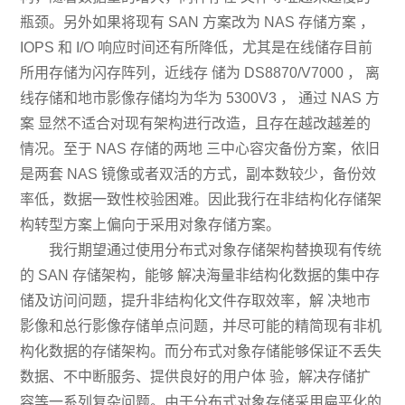
瓶颈。另外如果将现有 SAN 方案改为 NAS 存储方案 ，
IOPS 和 I/O 响应时间还有所降低，尤其是在线储存目前
所用存储为闪存阵列，近线存 储为 DS8870/V7000 ， 离
线存储和地市影像存储均为华为 5300V3 ， 通过 NAS 方
案 显然不适合对现有架构进行改造，且存在越改越差的
情况。至于 NAS 存储的两地 三中心容灾备份方案，依旧
是两套 NAS 镜像或者双活的方式，副本数较少，备份效
率低，数据一致性校验困难。因此我行在非结构化存储架
构转型方案上偏向于采用对象存储方案。
我行期望通过使用
分布式对象存储
架构替换现有传统
的 SAN 存储架构，能够 解决海量非结构化数据的集中存
储及访问问题，提升非结构化文件存取效率，解 决地市
影像和总行影像存储单点问题，并尽可能的精简现有非机
构化数据的存储架构。而分布式对象存储能够保证不丢失
数据、不中断服务、提供良好的用户体 验，解决存储扩
容等一系列复杂问题。由于分布式对象存储采用扁平化的