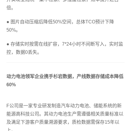
倍。
● 图片自动压缩后降低50%空间，总体TCO预计下降
50%。
● 存储实时按需在线扩容，7*24小时不间断写入，实时监
控，数据0丢失。
动力电池领军企业携手杉岩数据，产线数据存储成本降低
60%
F公司是一家专业研发制造汽车动力电池、储能系统的新
能源高科技公司。其动力电池生产需遵循相关质量标准以
及满足下游客户质量溯源要求，质检数据需保存15年以
上。