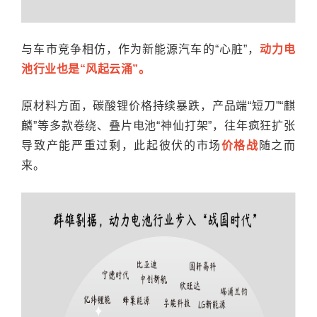
与车市竞争相仿，作为新能源汽车的“心脏”，
动力电
池行业也是“风起云涌”。
原材料方面，碳酸锂价格持续暴跌，产品端“短刀”“麒
麟”等多款卷绕、叠片电池“神仙打架”，往年疯狂扩张
导致产能严重过剩，此起彼伏的市场
价格战
随之而
来。