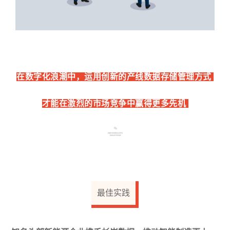
在数字化浪潮中，运用创新的产线数据存储管理方式
才能在激烈的市场竞争中赢得更多先机
最佳实践