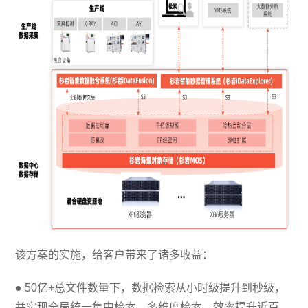
该方案的实施，给客户带来了诸多收益：
● 50亿+总文件数量下，数据检索从小时级提升到秒级，
并实现全局统一集中检索、多维度检索，效率提升近百