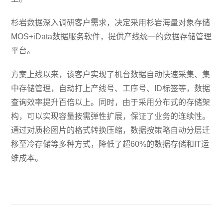
杉岩数据深入调研客户需求，决定采用杉岩海量对象存储
MOS+iData数据服务软件，提供产线统一的数据存储管理
平台。
方案上线以来，该客户实现了机台数据自动快速采集、集
中存储管理，自动打上产线号、工序号、ID标签等，数据
查询效率提升百倍以上。同时，由于采用分布式的存储架
构，可以实现容量按需弹性扩展，保证了业务的连续性。
通过对质检图片的格式转换压缩，数据按策略自动分层迁
移至冷存储等多种方式，降低了超60%的数据存储和IT运
维成本。