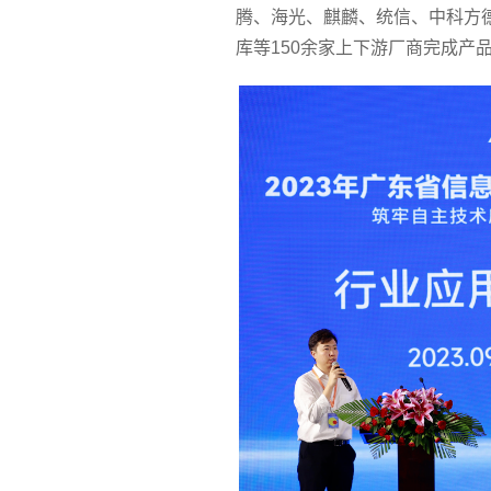
腾、海光、麒麟、统信、中科方
库等150余家上下游厂商完成产