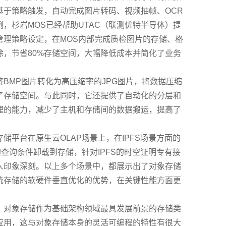
基于策略触发，自动完成图片转码、视频抽帧、OCR
，杉岩MOS已经帮助UTAC（联测优特半导体）提
管理策略设定，在MOS内部完成质检图片的存储、格
除，节省80%存储空间，大幅降低成本并简化了业务
BMP图片转化为高压缩率的JPG图片，将数据压缩
了存储空间。与此同时，它还提供了自动化的分层和
理的能力，减少了主机和存储间的数据搬运，提高了
储平台在原生云OLAP场景上，在IPFS场景方面的
的查询条件卸载到存储，针对IPFS的时空证明专有接
人印象深刻。以上多个场景中，都展示出了对象存储
统存储的软硬件垂直优化的优势，在关键性能方面更
，对象存储作为基础架构领域最具发展前景的存储类
应用，这与对象存储本身的灵活可编程的特性有很大