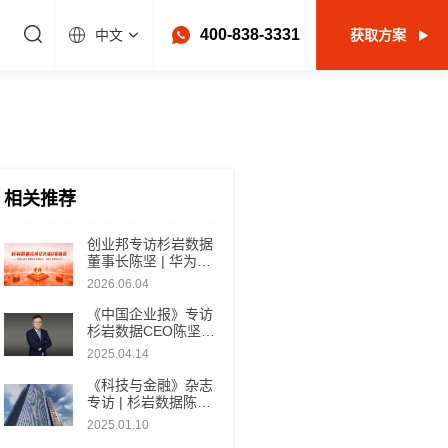
400-838-3331
中文
获取方案
相关推荐
创业邦专访杉岩数据
董事长陈坚 | 华为出
走的存储老兵，避开
2026.06.04
大厂锋芒，在细分赛
道拿到市场前三！
《中国企业报》专访
杉岩数据CEO陈坚 |
以“数”赋能新质生产
2025.04.14
力 领航制造业检测
数据管理赛道
《科技与金融》杂志
专访 | 杉岩数据陈
坚：聚焦数据存储管
2025.01.10
理细分场景需求，持