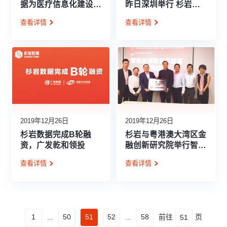
据为医疗信息化建设护
昨日深圳举行 杉岩受
航加速
邀分享基于Ceph创新
查看详情
查看详情
技术实践
2019年12月26日
2019年12月26日
杉岩数据完成B轮融
杉岩与粤港澳大湾区金
资，广发乾和领投
融创新研究院举行智能
存储联合实验室揭牌仪
查看详情
查看详情
式
1
...
50
51
52
...
58
前往
页