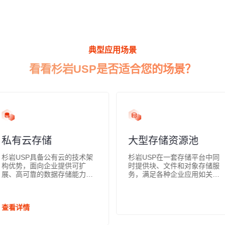
典型应用场景
看看杉岩USP是否适合您的场景？
私有云存储
大型存储资源池
杉岩USP具备公有云的技术架
杉岩USP在一套存储平台中同
构优势，面向企业提供可扩
时提供块、文件和对象存储服
展、高可靠的数据存储能力，
务，满足各种企业应用如关键
同时具备传统存储的可控性
业务数据库、邮件服务、文件
强、安全性高的特点，开放兼
共享、非结构化数据存储、备
容各种应用，无需改变用户使
份归档、虚拟化平台等不同的
查看详情
用习惯和定制开发，帮助业务
存储需求。大型的统一存储平
系统无缝对接公有云生态。
台可以实现较高的资源利用