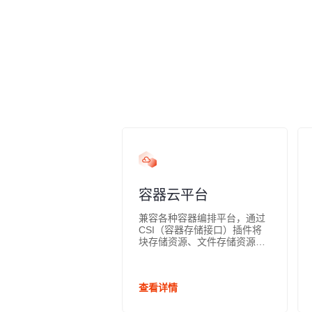
容器云平台
兼容各种容器编排平台，通过
CSI（容器存储接口）插件将
块存储资源、文件存储资源作
为持久化数据服务提供给容器
应用，满足云原生环境对存储
的各种需求，提升应用敏捷性
查看详情
及降低服务成本。