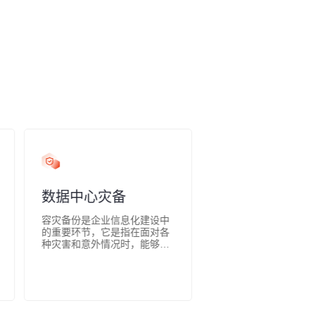
数据中心灾备
容灾备份是企业信息化建设中
的重要环节，它是指在面对各
种灾害和意外情况时，能够保
证企业业务的连续性和稳定性
的一种应急措施。容灾备份系
统的实现方式有多种，其中包
括数据冗余备份、异地备份、
容灾演练等。