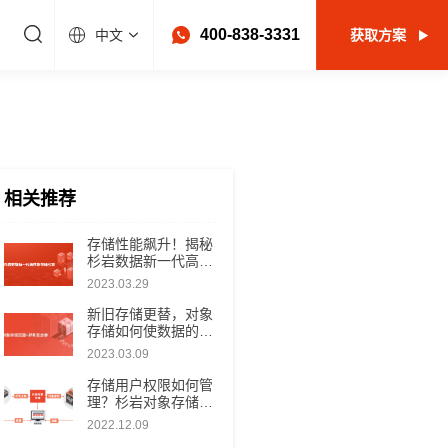
400-838-3331
中文
获取方案
相关推荐
​存储性能飙升！揭秘
杉岩数据新一代高性
能存储引擎
2023.03.29
新旧存储更替，对象
存储如何使数据的访
问和迁移更平滑？
2023.03.09
存储用户权限如何管
理？杉岩对象存储产
品实现数据安全和灵
2022.12.09
活共享兼得