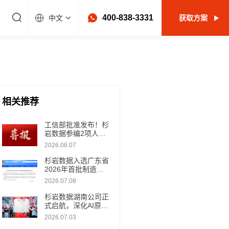
400-838-3331
中文
获取方案
相关推荐
工信部批准发布！杉
岩数据参编2项人工
智能行业标准
2026.08.07
杉岩数据入选广东省
2026年首批制造业
赋能资源名单，以新
2026.07.08
型工业软件助推制造
数智化升级
杉岩数据湖南公司正
式启航，深化AI原生
数据基础设施全国布
2026.07.03
局