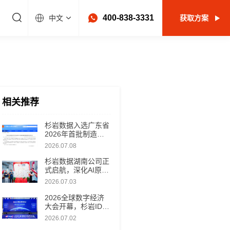
400-838-3331
中文
获取方案
相关推荐
杉岩数据入选广东省
2026年首批制造业
赋能资源名单，以新
2026.07.08
型工业软件助推制造
数智化升级
杉岩数据湖南公司正
式启航，深化AI原生
数据基础设施全国布
2026.07.03
局
2026全球数字经济
大会开幕，杉岩IDM
V5新品首发！
2026.07.02