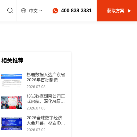
400-838-3331
中文
获取方案
相关推荐
杉岩数据入选广东省
2026年首批制造业
赋能资源名单，以新
2026.07.08
型工业软件助推制造
数智化升级
杉岩数据湖南公司正
式启航，深化AI原生
数据基础设施全国布
2026.07.03
局
2026全球数字经济
大会开幕，杉岩IDM
V5新品首发！
2026.07.02